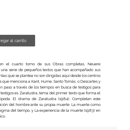
egar al carrito
en el cuarto tomo de sus Obras completas, Neuere
 II), una serie de pequeños textos que han acompañado sus
tas que se plantea no son dirigidas aquí desde los centros
 los que menciona a Kant, Hume, Santo Tomás, o Descartes y
un paso a través de los tiempos en busca de testigos para
testigos es Zaratustra, tema del primer texto que forma el
típoda. El drama de Zaratustra (1984). Completan este
ición del hombre ante su propia muerte: La muerte como
nigma del tiempo, y La experiencia de la muerte (1983) en
ico.