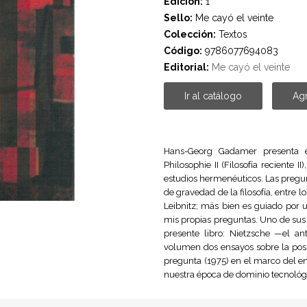
Edición:
1
Sello:
Me cayó el veinte
Colección:
Textos
Código:
9786077694083
Editorial:
Me cayó el veinte
Ir al catálogo
Agr
Hans-Georg Gadamer presenta 
Philosophie II (Filosofía reciente
estudios hermenéuticos. Las pregun
de gravedad de la filosofía, entre
Leibnitz; más bien es guiado por 
mis propias preguntas. Uno de sus 
presente libro: Nietzsche —el an
volumen dos ensayos sobre la pos
pregunta (1975) en el marco del e
nuestra época de dominio tecnológ