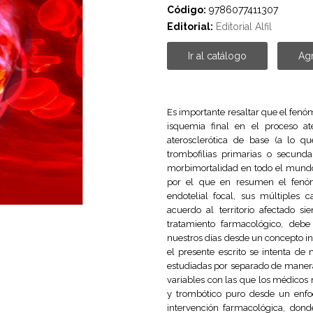
Código:
9786077411307
Editorial:
Editorial Alfil
Ir al catálogo
Agr
Es importante resaltar que el fenó
isquemia final en el proceso ate
aterosclerótica de base (a lo 
trombofilias primarias o secunda
morbimortalidad en todo el mundo 
por el que en resumen el fenóm
endotelial focal, sus múltiples 
acuerdo al territorio afectado s
tratamiento farmacológico, debe 
nuestros días desde un concepto in
el presente escrito se intenta de
estudiadas por separado de manera 
variables con las que los médicos
y trombótico puro desde un enfoq
intervención farmacológica, donde