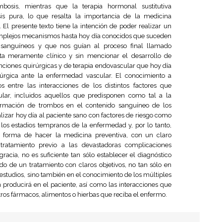
ombosis, mientras que la terapia hormonal sustitutiva
is pura, lo que resalta la importancia de la medicina
. El presente texto tiene la intención de poder realizar un
 complejos mecanismos hasta hoy día conocidos que suceden
s sanguíneos y que nos guían al proceso final llamado
ta meramente clínico y sin mencionar el desarrollo de
nciones quirúrgicas y de terapia endovascular que hoy día
rúrgica ante la enfermedad vascular. El conocimiento a
s entre las interacciones de los distintos factores que
ar, incluidos aquellos que predisponen como tal a la
ormación de trombos en el contenido sanguíneo de los
izar hoy día al paciente sano con factores de riesgo como
los estadios tempranos de la enfermedad y, por lo tanto,
 forma de hacer la medicina preventiva, con un claro
 tratamiento previo a las devastadoras complicaciones
acia, no es suficiente tan sólo establecer el diagnóstico
 de un tratamiento con claros objetivos, no tan sólo en
estudios, sino también en el conocimiento de los múltiples
 producirá en el paciente, así como las interacciones que
os fármacos, alimentos o hierbas que reciba el enfermo.