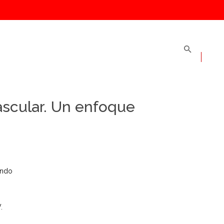
scular. Un enfoque
ando
.