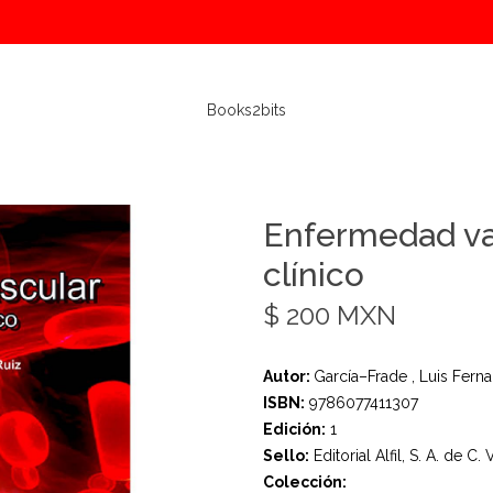
Books2bits
Enfermedad va
clínico
$ 200 MXN
Autor:
García–Frade , Luis Fern
ISBN:
9786077411307
Edición:
1
Sello:
Editorial Alfil, S. A. de C. V
Colección: