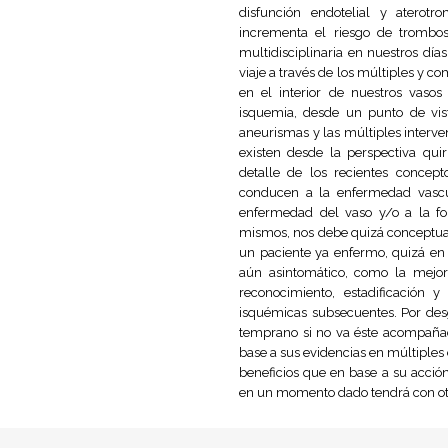
disfunción endotelial y aterotr
incrementa el riesgo de trombos
multidisciplinaria en nuestros días
viaje a través de los múltiples y
en el interior de nuestros vaso
isquemia, desde un punto de vis
aneurismas y las múltiples interve
existen desde la perspectiva qui
detalle de los recientes concepto
conducen a la enfermedad vascul
enfermedad del vaso y/o a la f
mismos, nos debe quizá conceptual
un paciente ya enfermo, quizá en 
aún asintomático, como la mejor
reconocimiento, estadificación y
isquémicas subsecuentes. Por desgr
temprano si no va éste acompañado
base a sus evidencias en múltiples 
beneficios que en base a su acción
en un momento dado tendrá con otr