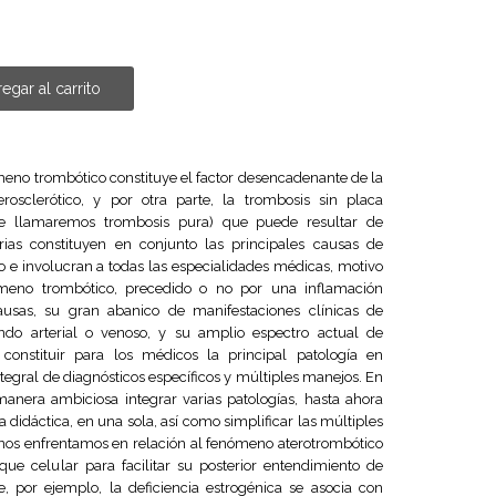
egar al carrito
meno trombótico constituye el factor desencadenante de la
rosclerótico, y por otra parte, la trombosis sin placa
que llamaremos trombosis pura) que puede resultar de
rias constituyen en conjunto las principales causas de
e involucran a todas las especialidades médicas, motivo
eno trombótico, precedido o no por una inflamación
causas, su gran abanico de manifestaciones clínicas de
iendo arterial o venoso, y su amplio espectro actual de
constituir para los médicos la principal patología en
tegral de diagnósticos específicos y múltiples manejos. En
 manera ambiciosa integrar varias patologías, hasta ahora
didáctica, en una sola, así como simplificar las múltiples
 nos enfrentamos en relación al fenómeno aterotrombótico
ue celular para facilitar su posterior entendimiento de
, por ejemplo, la deficiencia estrogénica se asocia con