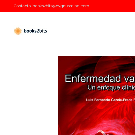
Contacto: books2bits@cygnusmind.com